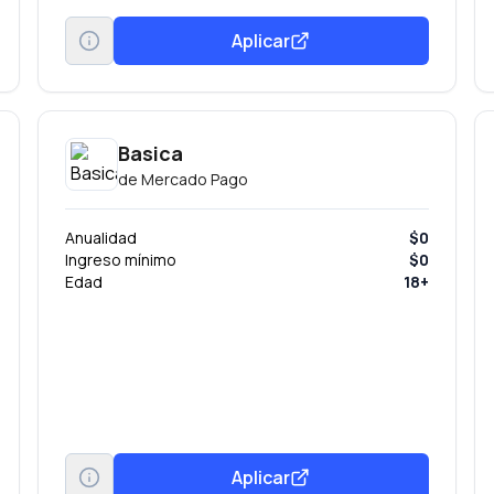
desde nuestro Centro de Atención telefónica
BANJETEL.
Aplicar
Basica
de
Mercado Pago
Anualidad
$0
Ingreso mínimo
$0
Edad
18+
Aplicar