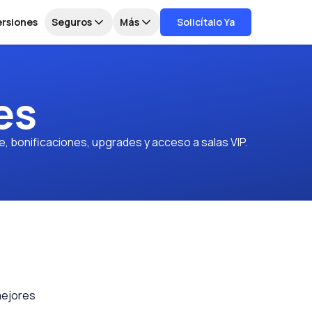
ersiones
Seguros
Más
Solicítalo Ya
es
e, bonificaciones, upgrades y acceso a salas VIP.
mejores