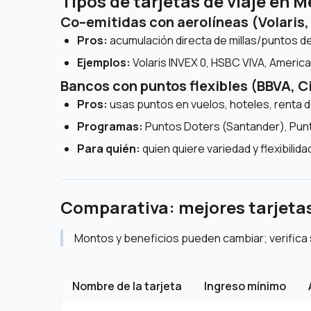
Tipos de tarjetas de viaje en M
Co–emitidas con aerolíneas (Volaris
Pros:
acumulación directa de millas/puntos de
Ejemplos:
Volaris INVEX 0, HSBC VIVA, Americ
Bancos con puntos flexibles (BBVA, 
Pros:
usas puntos en vuelos, hoteles, renta d
Programas:
Puntos Doters (Santander), Pun
Para quién:
quien quiere variedad y flexibilidad
Comparativa: mejores tarjetas
Montos y beneficios pueden cambiar; verifica 
Nombre de la tarjeta
Ingreso mínimo