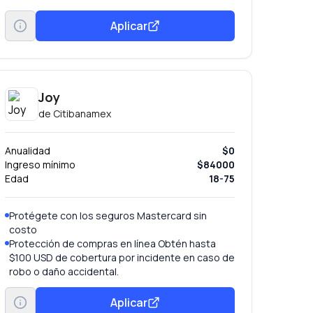
Aplicar
Joy
de
Citibanamex
Anualidad
$0
Ingreso mínimo
$84000
Edad
18-75
Protégete con los seguros Mastercard sin
costo
Protección de compras en línea Obtén hasta
$100 USD de cobertura por incidente en caso de
robo o daño accidental.
Master seguro de viajes TM Hasta $75,000 USD
para cuidar tu integridad y la de tu familia en
Aplicar