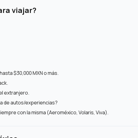
ara viajar?
 hasta $30,000 MXN o más.
ack.
el extranjero.
nta de autos/experiencias?
 siempre con la misma (Aeroméxico, Volaris, Viva).