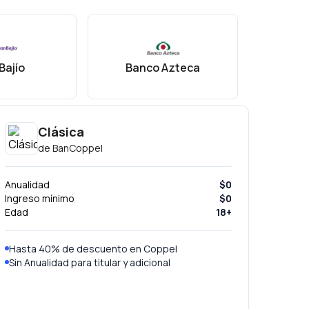
Bajío
Banco Azteca
Ba
Clásica
de
BanCoppel
Anualidad
$0
Ingreso mínimo
$0
Edad
18+
Hasta 40% de descuento en Coppel
Sin Anualidad para titular y adicional