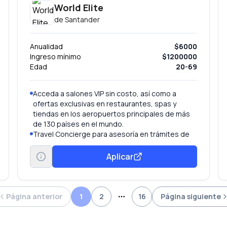
World Elite
de
Santander
Anualidad
$6000
Ingreso mínimo
$1200000
Edad
20-69
Acceda a salones VIP sin costo, así como a
ofertas exclusivas en restaurantes, spas y
tiendas en los aeropuertos principales de más
de 130 países en el mundo.
Travel Concierge para asesoría en trámites de
pasaportes y visas
5 retiros en el extranjero sin comisión
Aplicar
Elite Lounge
Acceso exclusivo a la plataforma Priceless Cities
que le ofrece experiencias únicas en más de 40
países.
Página anterior
1
2
16
Página siguiente
More pages
Obtenga acceso ilimitado y gratuito a Boingo
WiFi con más de 1 millón de hotspots en
aeropuertos, hoteles, cafés, restaurantes y