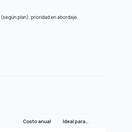
(según plan), prioridad en abordaje.
Costo anual
Ideal para…