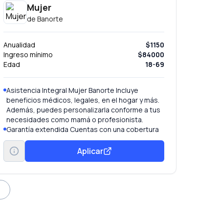
Mujer
de
Banorte
Anualidad
$1150
Ingreso mínimo
$84000
Edad
18-69
Asistencia Integral Mujer Banorte Incluye
beneficios médicos, legales, en el hogar y más.
Además, puedes personalizarla conforme a tus
necesidades como mamá o profesionista.
Garantía extendida Cuentas con una cobertura
que duplica o extiende el periodo de reparación
ofrecido en la garantía original del fabricante
Aplicar
hasta por un año.
Programa Referidos Por cada amigo que
obtenga su tarjeta de crédito, tú recibes 7,000
puntos Recompensa Total Banorte. Ingresa a
www.banorte.com/tutarjetafavorita y activa el
programa de “Referidos” en la sección
Promociones.