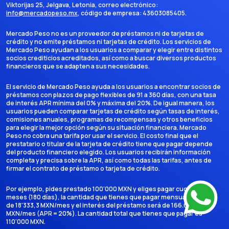
Viktorijas 25, Jelgava, Letonia
, correo electrónico:
info@mercadopeso.mx
, código de empresa:
43603085405
.
Mercado Peso no es un proveedor de préstamos ni de tarjetas de
crédito y no emite préstamos ni tarjetas de crédito. Los servicios de
Mercado Peso ayudan a los usuarios a comparar y elegir entre distintos
socios crediticios acreditados, así como a buscar diversos productos
financieros que se adapten a sus necesidades.
El servicio de Mercado Peso ayuda a los usuarios a encontrar socios de
préstamos con plazos de pago flexibles de 91 a 360 días, con una tasa
de interés APR mínima del 0% y máxima del 20%. De igual manera, los
usuarios pueden comparar tarjetas de crédito según tasas de interés,
comisiones anuales, programas de recompensas y otros beneficios
para elegir la mejor opción según su situación financiera. Mercado
Peso no cobra una tarifa por usar el servicio. El costo final que el
prestatario o titular de la tarjeta de crédito tiene que pagar depende
del producto financiero elegido. Los usuarios recibirán información
completa y precisa sobre la APR, así como todas las tarifas, antes de
firmar el contrato de préstamo o tarjeta de crédito.
Por ejemplo, pides prestado 100'000 MXN y eliges pagar cuotas en 6
meses (180 días), la cantidad que tienes que pagar mensualmente es
de 18'333,3 MXN/mes y el interés del préstamo será de 166.666,7
MXN/mes (APR = 20%). La cantidad total que tienes que pagar es
110'000 MXN.