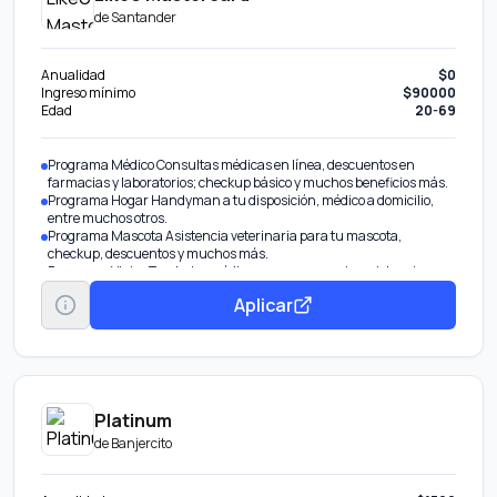
de
Santander
Anualidad
$0
Ingreso mínimo
$90000
Edad
20-69
Programa Médico Consultas médicas en línea, descuentos en
farmacias y laboratorios; checkup básico y muchos beneficios más.
Programa Hogar Handyman a tu disposición, médico a domicilio,
entre muchos otros.
Programa Mascota Asistencia veterinaria para tu mascota,
checkup, descuentos y muchos más.
Programa Viajes Traslados médicos por emergencia, asistencia
dental en el extranjero, asesoría legal y más.
Aplicar
Programa Millenials Servicios de Concierge para eventos, tours por
la ciudad y hasta plataforma de cashback.
Platinum
de
Banjercito