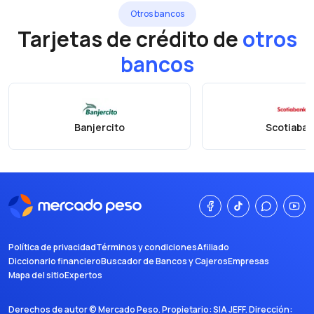
Otros bancos
Tarjetas de crédito de
otros
bancos
Banjercito
Scotiaban
Política de privacidad
Términos y condiciones
Afiliado
Diccionario financiero
Buscador de Bancos y Cajeros
Empresas
Mapa del sitio
Expertos
Derechos de autor ©
Mercado Peso
. Propietario:
SIA JEFF
. Dirección: