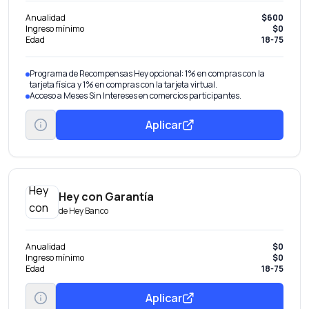
Anualidad
$600
Ingreso mínimo
$0
Edad
18-75
Programa de Recompensas Hey opcional: 1% en compras con la
tarjeta física y 1% en compras con la tarjeta virtual.
Acceso a Meses Sin Intereses en comercios participantes.
Aplicar
Hey con Garantía
de
Hey Banco
Anualidad
$0
Ingreso mínimo
$0
Edad
18-75
Aplicar