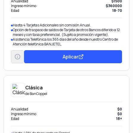
Anualidad
$1500
Ingreso mínimo
$360000
Edad
18-70
Hasta 4 Tarjetas Adicionales sin comisión Anual.
Opción de traspaso de saldos de Tarjeta de otros Bancos diferido a 12
meses y con tasa preferencial. (Sujeto a promoción vigente).
Asistencia Telefónica los 365 días del año desde nuestro Centro de
Atención telefónica BANJETEL.
Aplicar
Clásica
de
BanCoppel
Anualidad
$0
Ingreso mínimo
$0
Edad
18+