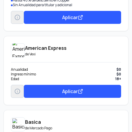
Hasta 40% de descuento en Coppel
Sin Anualidad para titular y adicional
Aplicar
American Express
de
Vexi
Anualidad
$0
Ingreso mínimo
$0
Edad
18+
Aplicar
Basica
de
Mercado Pago