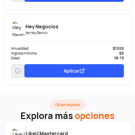
Hey Negocios
de
Hey Banco
Anualidad
$1200
Ingreso mínimo
$0
Edad
18-75
Aplicar
Otras tarjetas
Explora más
opciones
LikeU Mastercard