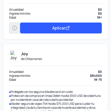
Anualidad
$0
Ingreso mínimo
$0
Edad
18+
Aplicar
Joy
de
Citibanamex
Anualidad
$0
Ingreso mínimo
$84000
Edad
18-75
Protégete con los seguros Mastercard sin costo
Protección de compras en línea Obtén hasta $100 USD de cobertura
por incidente en caso de robo o daño accidental.
Master seguro de viajes TM Hasta $75,000 USD para cuidar tu
integridad y la de tu familia en caso de muerte accidental y otros.