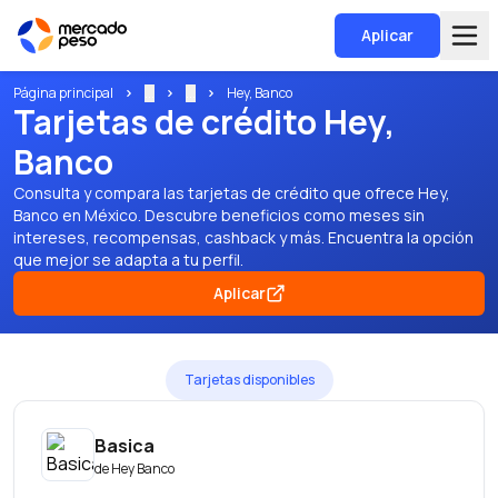
Aplicar
Página principal
...
...
Hey, Banco
Tarjetas de crédito Hey,
Banco
Consulta y compara las tarjetas de crédito que ofrece Hey,
Banco en México. Descubre beneficios como meses sin
intereses, recompensas, cashback y más. Encuentra la opción
que mejor se adapta a tu perfil.
Aplicar
Tarjetas disponibles
Basica
de
Hey Banco