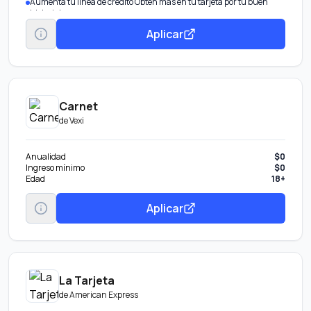
Aumenta tu línea de crédito Obtén más en tu tarjeta por tu buen
historial.
Transfiere tu deuda De otros bancos con tasa de interés
Aplicar
preferencial.
Obtén pagos fijos Parcializa tus compras o saldo con una tasa
preferencial.
Disponible Banamex Convierte parte de tu línea de crédito en efectivo
con tasa preferencial. Beneficio por invitación.
Carnet
de
Vexi
Anualidad
$0
Ingreso mínimo
$0
Edad
18+
Aplicar
La Tarjeta
de
American Express