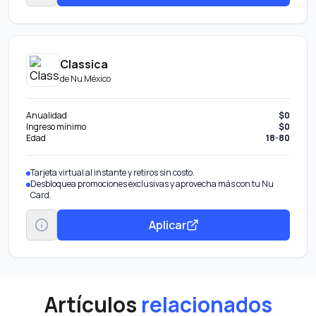
Classica
de
Nu México
Anualidad
$0
Ingreso mínimo
$0
Edad
18-80
Tarjeta virtual al instante y retiros sin costo.
Desbloquea promociones exclusivas y aprovecha más con tu Nu
Card.
Aplicar
Artículos
relacionados