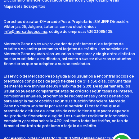
Diccionario financiero
Buscador de Bancos y Cajeros
Empresas
Mapa del sitio
Expertos
Derechos de autor ©
Mercado Peso
. Propietario:
SIA JEFF
. Dirección:
Viktorijas 25, Jelgava, Letonia
, correo electrónico:
info@mercadopeso.mx
, código de empresa:
43603085405
.
Mercado Peso no es un proveedor de préstamos ni de tarjetas de
crédito y no emite préstamos ni tarjetas de crédito. Los servicios de
Mercado Peso ayudan a los usuarios a comparar y elegir entre distintos
socios crediticios acreditados, así como a buscar diversos productos
financieros que se adapten a sus necesidades.
El servicio de Mercado Peso ayuda a los usuarios a encontrar socios de
préstamos con plazos de pago flexibles de 91 a 360 días, con una tasa
de interés APR mínima del 0% y máxima del 20%. De igual manera, los
usuarios pueden comparar tarjetas de crédito según tasas de interés,
comisiones anuales, programas de recompensas y otros beneficios
para elegir la mejor opción según su situación financiera. Mercado
Peso no cobra una tarifa por usar el servicio. El costo final que el
prestatario o titular de la tarjeta de crédito tiene que pagar depende
del producto financiero elegido. Los usuarios recibirán información
completa y precisa sobre la APR, así como todas las tarifas, antes de
firmar el contrato de préstamo o tarjeta de crédito.
Por ejemplo, pides prestado 100'000 MXN y eliges pagar cuotas en 6