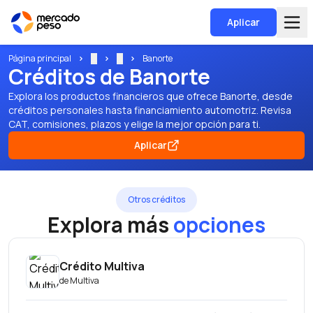
Aplicar
Página principal
...
...
Banorte
Créditos de Banorte
Explora los productos financieros que ofrece Banorte, desde
créditos personales hasta financiamiento automotriz. Revisa
CAT, comisiones, plazos y elige la mejor opción para ti.
Aplicar
Otros créditos
Explora más
opciones
Crédito Multiva
de
Multiva