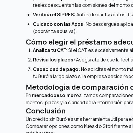
reales descuentan las comisiones del monto 
Verifica el SIPRES:
Antes de dar tus datos, bus
Cuidado con las Apps:
No descargues aplicac
(cobranza abusiva).
Cómo elegir el préstamo ade
Analiza tu CAT:
Si el CAT es excesivamente alt
Revisa los plazos:
Asegúrate de que la fecha 
Capacidad de pago:
No solicites el monto m
tu Buró a largo plazo si la empresa decide repo
Metodología de comparación
En
mercadopeso.mx
realizamos comparaciones i
montos, plazos y la claridad de la información para
Conclusión
Un crédito sin Buró es una herramienta útil para
Comparar opciones como Kueski o Stori frente a l