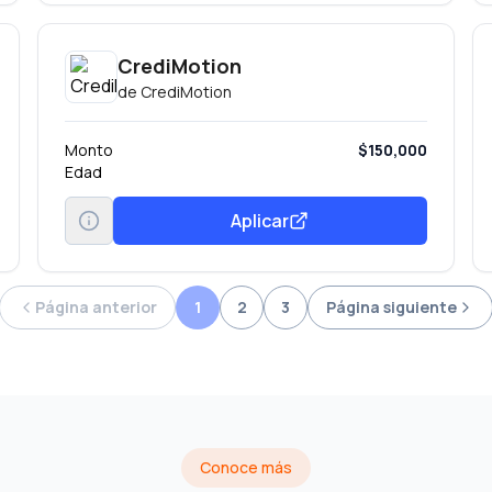
CrediMotion
de
CrediMotion
Monto
$150,000
Edad
Aplicar
Página anterior
1
2
3
Página siguiente
Conoce más