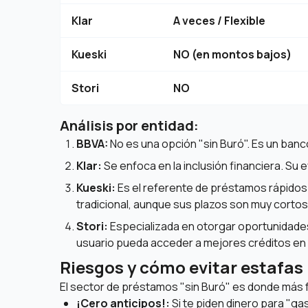
Klar
A veces / Flexible
Kueski
NO (en montos bajos)
Stori
NO
Análisis por entidad:
BBVA:
No es una opción "sin Buró". Es un banco
Klar:
Se enfoca en la inclusión financiera. Su
Kueski:
Es el referente de préstamos rápidos 
tradicional, aunque sus plazos son muy cortos
Stori:
Especializada en otorgar oportunidades
usuario pueda acceder a mejores créditos en e
Riesgos y cómo evitar estafas
El sector de préstamos "sin Buró" es donde más 
¡Cero anticipos!:
Si te piden dinero para "ga