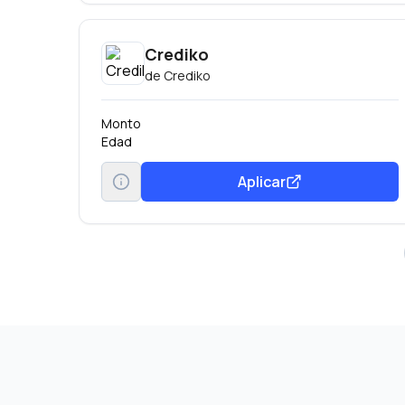
Crediko
de
Crediko
Monto
Edad
Aplicar