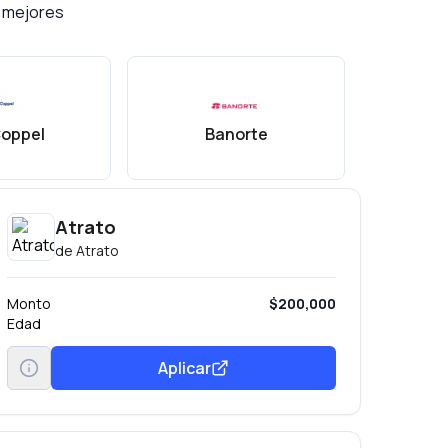
s mejores
oppel
Banorte
B
Atrato
de
Atrato
Monto
$200,000
Edad
Aplicar