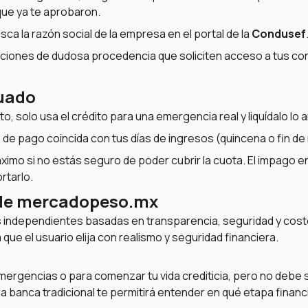
que ya te aprobaron.
ca la razón social de la empresa en el portal de la
Condusef
iones de dudosa procedencia que soliciten acceso a tus cont
cuado
o, solo usa el crédito para una emergencia real y liquídalo lo 
de pago coincida con tus días de ingresos (quincena o fin de
áximo si no estás seguro de poder cubrir la cuota. El impago 
rtarlo.
 de mercadopeso.mx
ndependientes basadas en transparencia, seguridad y costos
 que el usuario elija con realismo y seguridad financiera.
 emergencias o para comenzar tu vida crediticia, pero no debe
a banca tradicional te permitirá entender en qué etapa finan