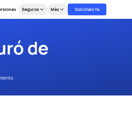
ersiones
Seguros
Más
Solicítalo Ya
uró de
miento.