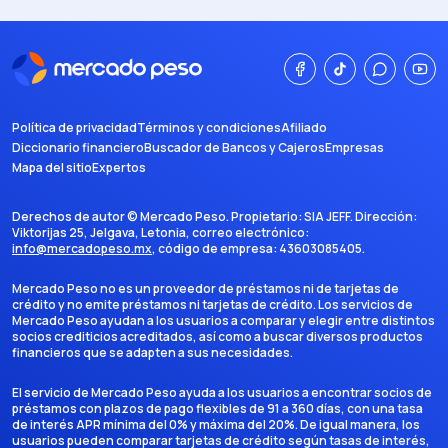
Política de privacidad
Términos y condiciones
Afiliado
Diccionario financiero
Buscador de Bancos y Cajeros
Empresas
Mapa del sitio
Expertos
Derechos de autor ©
Mercado Peso
. Propietario:
SIA JEFF
. Dirección:
Viktorijas 25, Jelgava, Letonia
, correo electrónico:
info@mercadopeso.mx
, código de empresa:
43603085405
.
Mercado Peso no es un proveedor de préstamos ni de tarjetas de
crédito y no emite préstamos ni tarjetas de crédito. Los servicios de
Mercado Peso ayudan a los usuarios a comparar y elegir entre distintos
socios crediticios acreditados, así como a buscar diversos productos
financieros que se adapten a sus necesidades.
El servicio de Mercado Peso ayuda a los usuarios a encontrar socios de
préstamos con plazos de pago flexibles de 91 a 360 días, con una tasa
de interés APR mínima del 0% y máxima del 20%. De igual manera, los
usuarios pueden comparar tarjetas de crédito según tasas de interés,