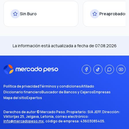
Sin Buro
Preaprobados
La información está actualizada a fecha de
07.08.2026
Política de privacidad
Términos y condiciones
Afiliado
Diccionario financiero
Buscador de Bancos y Cajeros
Empresas
Mapa del sitio
Expertos
Derechos de autor ©
Mercado Peso
. Propietario:
SIA JEFF
. Dirección:
Viktorijas 25, Jelgava, Letonia
, correo electrónico:
info@mercadopeso.mx
, código de empresa:
43603085405
.