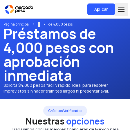
Aplicar
Página principal
...
de 4,000 pesos
Préstamos de
4,000 pesos con
aprobación
inmediata
Solicita $4,000 pesos fácil y rápido. Ideal para resolver
imprevistos sin hacer trámites largos ni presentar aval.
Créditos Verificados
Nuestras
opciones
Trabajamos con las mejores financieras de México para