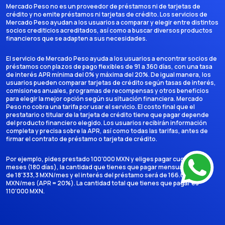
Mercado Peso no es un proveedor de préstamos ni de tarjetas de
crédito y no emite préstamos ni tarjetas de crédito. Los servicios de
Mercado Peso ayudan a los usuarios a comparar y elegir entre distintos
socios crediticios acreditados, así como a buscar diversos productos
financieros que se adapten a sus necesidades.
El servicio de Mercado Peso ayuda a los usuarios a encontrar socios de
préstamos con plazos de pago flexibles de 91 a 360 días, con una tasa
de interés APR mínima del 0% y máxima del 20%. De igual manera, los
usuarios pueden comparar tarjetas de crédito según tasas de interés,
comisiones anuales, programas de recompensas y otros beneficios
para elegir la mejor opción según su situación financiera. Mercado
Peso no cobra una tarifa por usar el servicio. El costo final que el
prestatario o titular de la tarjeta de crédito tiene que pagar depende
del producto financiero elegido. Los usuarios recibirán información
completa y precisa sobre la APR, así como todas las tarifas, antes de
firmar el contrato de préstamo o tarjeta de crédito.
Por ejemplo, pides prestado 100'000 MXN y eliges pagar cuotas en 6
meses (180 días), la cantidad que tienes que pagar mensualmente es
de 18'333,3 MXN/mes y el interés del préstamo será de 166.666,7
MXN/mes (APR = 20%). La cantidad total que tienes que pagar es
110'000 MXN.