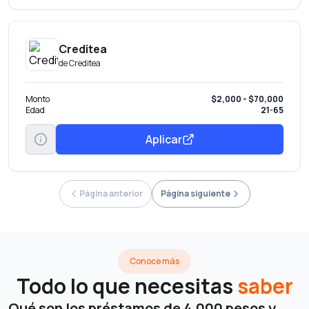
Creditea
de
Creditea
Monto
$2,000 - $70,000
Edad
21-65
Aplicar
Página anterior
Página siguiente
Conoce más
Todo lo que necesitas
saber
Qué son los préstamos de 4,000 pesos y