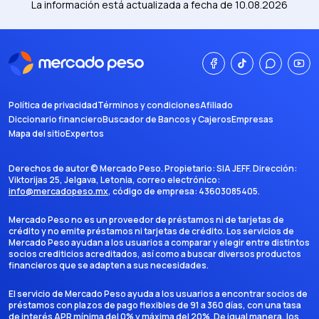
La información está actualizada a fecha de
10.08.2026
Política de privacidad
Términos y condiciones
Afiliado
Diccionario financiero
Buscador de Bancos y Cajeros
Empresas
Mapa del sitio
Expertos
Derechos de autor ©
Mercado Peso
. Propietario:
SIA JEFF
. Dirección:
Viktorijas 25, Jelgava, Letonia
, correo electrónico:
info@mercadopeso.mx
, código de empresa:
43603085405
.
Mercado Peso no es un proveedor de préstamos ni de tarjetas de
crédito y no emite préstamos ni tarjetas de crédito. Los servicios de
Mercado Peso ayudan a los usuarios a comparar y elegir entre distintos
socios crediticios acreditados, así como a buscar diversos productos
financieros que se adapten a sus necesidades.
El servicio de Mercado Peso ayuda a los usuarios a encontrar socios de
préstamos con plazos de pago flexibles de 91 a 360 días, con una tasa
de interés APR mínima del 0% y máxima del 20%. De igual manera, los