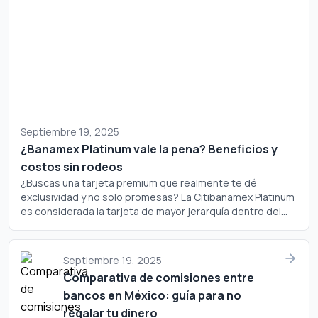
Septiembre 19, 2025
¿Banamex Platinum vale la pena? Beneficios y
costos sin rodeos
¿Buscas una tarjeta premium que realmente te dé
exclusividad y no solo promesas? La Citibanamex Platinum
es considerada la tarjeta de mayor jerarquía dentro del
portafolio de Banamex, pero ¿realmente justifica su
costo? Analicemos a fondo si este plástico merece un
lugar en tu cartera.
Septiembre 19, 2025
Comparativa de comisiones entre
bancos en México: guía para no
regalar tu dinero