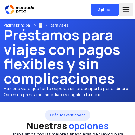
Aplicar
Página principal
...
para viajes
Préstamos para
viajes con pagos
flexibles y sin
complicaciones
Haz ese viaje que tanto esperas sin preocuparte por el dinero.
Obtén un préstamo inmediato y págalo a tu ritmo.
Créditos Verificados
Nuestras
opciones
Trabajamos con las mejores financieras de México para