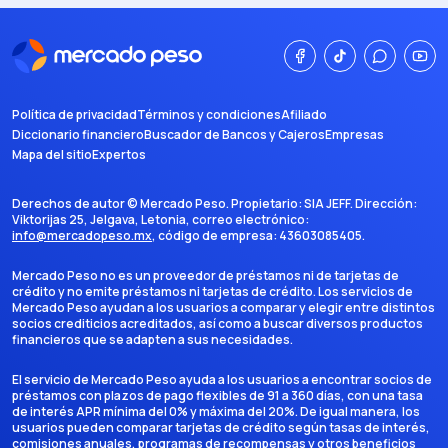
Política de privacidad
Términos y condiciones
Afiliado
Diccionario financiero
Buscador de Bancos y Cajeros
Empresas
Mapa del sitio
Expertos
Derechos de autor ©
Mercado Peso
. Propietario:
SIA JEFF
. Dirección:
Viktorijas 25, Jelgava, Letonia
, correo electrónico:
info@mercadopeso.mx
, código de empresa:
43603085405
.
Mercado Peso no es un proveedor de préstamos ni de tarjetas de
crédito y no emite préstamos ni tarjetas de crédito. Los servicios de
Mercado Peso ayudan a los usuarios a comparar y elegir entre distintos
socios crediticios acreditados, así como a buscar diversos productos
financieros que se adapten a sus necesidades.
El servicio de Mercado Peso ayuda a los usuarios a encontrar socios de
préstamos con plazos de pago flexibles de 91 a 360 días, con una tasa
de interés APR mínima del 0% y máxima del 20%. De igual manera, los
usuarios pueden comparar tarjetas de crédito según tasas de interés,
comisiones anuales, programas de recompensas y otros beneficios