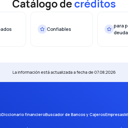
Catálogo de
créditos
para 
bados
Confiables
deuda
La información está actualizada a fecha de
07.08.2026
o
Diccionario financiero
Buscador de Bancos y Cajeros
Empresas
M