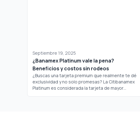
Septiembre 19, 2025
¿Banamex Platinum vale la pena?
Beneficios y costos sin rodeos
¿Buscas una tarjeta premium que realmente te dé
exclusividad y no solo promesas? La Citibanamex
Platinum es considerada la tarjeta de mayor
jerarquía dentro del portafolio de Banamex, pero
¿realmente justifica su costo? Analicemos a fondo
si este plástico merece un lugar en tu cartera.