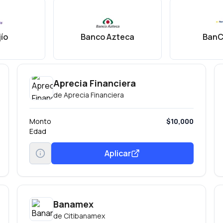
ío
Banco Azteca
BanC
Aprecia Financiera
de
Aprecia Financiera
Monto
$10,000
Edad
Aplicar
Banamex
de
Citibanamex