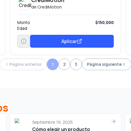
CrediMotion
de
CrediMotion
Monto
$150,000
Edad
Aplicar
Página anterior
1
2
3
Página siguiente
os
Septiembre 19, 2025
Cómo elegir un producto