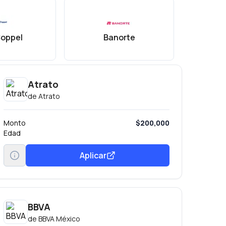
oppel
Banorte
B
Atrato
de
Atrato
Monto
$200,000
Edad
Aplicar
BBVA
de
BBVA México