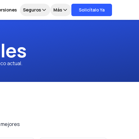
ersiones
Seguros
Más
Solicítalo Ya
les
co actual.
s mejores