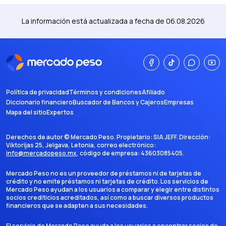
La información está actualizada a fecha de
06.08.2026
Política de privacidad
Términos y condiciones
Afiliado
Diccionario financiero
Buscador de Bancos y Cajeros
Empresas
Mapa del sitio
Expertos
Derechos de autor ©
Mercado Peso
. Propietario:
SIA JEFF
. Dirección:
Viktorijas 25, Jelgava, Letonia
, correo electrónico:
info@mercadopeso.mx
, código de empresa:
43603085405
.
Mercado Peso no es un proveedor de préstamos ni de tarjetas de
crédito y no emite préstamos ni tarjetas de crédito. Los servicios de
Mercado Peso ayudan a los usuarios a comparar y elegir entre distintos
socios crediticios acreditados, así como a buscar diversos productos
financieros que se adapten a sus necesidades.
El servicio de Mercado Peso ayuda a los usuarios a encontrar socios de