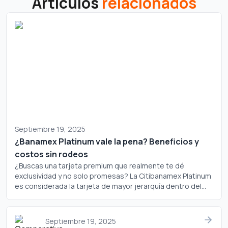
Artículos
relacionados
Septiembre 19, 2025
¿Banamex Platinum vale la pena? Beneficios y
costos sin rodeos
¿Buscas una tarjeta premium que realmente te dé
exclusividad y no solo promesas? La Citibanamex Platinum
es considerada la tarjeta de mayor jerarquía dentro del
portafolio de Banamex, pero ¿realmente justifica su
costo? Analicemos a fondo si este plástico merece un
lugar en tu cartera.
Septiembre 19, 2025