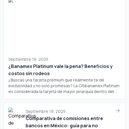
Septiembre 19, 2025
¿Banamex Platinum vale la pena? Beneficios y
costos sin rodeos
¿Buscas una tarjeta premium que realmente te dé
exclusividad y no solo promesas? La Citibanamex Platinum
es considerada la tarjeta de mayor jerarquía dentro del
portafolio de Banamex, pero ¿realmente justifica su
costo? Analicemos a fondo si este plástico merece un
lugar en tu cartera.
Septiembre 19, 2025
Comparativa de comisiones entre
bancos en México: guía para no