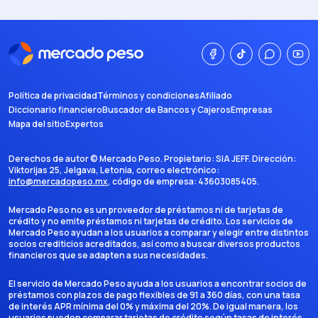
Política de privacidad
Términos y condiciones
Afiliado
Diccionario financiero
Buscador de Bancos y Cajeros
Empresas
Mapa del sitio
Expertos
Derechos de autor ©
Mercado Peso
. Propietario:
SIA JEFF
. Dirección:
Viktorijas 25, Jelgava, Letonia
, correo electrónico:
info@mercadopeso.mx
, código de empresa:
43603085405
.
Mercado Peso no es un proveedor de préstamos ni de tarjetas de
crédito y no emite préstamos ni tarjetas de crédito. Los servicios de
Mercado Peso ayudan a los usuarios a comparar y elegir entre distintos
socios crediticios acreditados, así como a buscar diversos productos
financieros que se adapten a sus necesidades.
El servicio de Mercado Peso ayuda a los usuarios a encontrar socios de
préstamos con plazos de pago flexibles de 91 a 360 días, con una tasa
de interés APR mínima del 0% y máxima del 20%. De igual manera, los
usuarios pueden comparar tarjetas de crédito según tasas de interés,