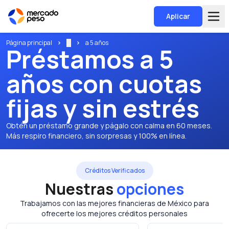
Aplicar
Página principal
...
a 5 años
Préstamos a 5
años con cuotas
fijas y sin estrés
Obtén un préstamo grande y págalo con calma en 60 meses.
Más respiro financiero, sin sorpresas y 100% en línea.
Créditos Verificados
Nuestras
opciones
Trabajamos con las mejores financieras de México para
ofrecerte los mejores créditos personales