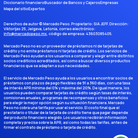
Diccionario financiero
Buscador de Bancos y Cajeros
Empresas
Mapa del sitio
Expertos
Derechos de autor ©
Mercado Peso
. Propietario:
SIA JEFF
. Dirección:
Viktorijas 25, Jelgava, Letonia
, correo electrónico:
info@mercadopeso.mx
, código de empresa:
43603085405
.
Mercado Peso no es un proveedor de préstamos ni de tarjetas de
crédito y no emite préstamos ni tarjetas de crédito. Los servicios de
Mercado Peso ayudan a los usuarios a comparar y elegir entre distintos
socios crediticios acreditados, así como a buscar diversos productos
financieros que se adapten a sus necesidades.
El servicio de Mercado Peso ayuda a los usuarios a encontrar socios de
préstamos con plazos de pago flexibles de 91 a 360 días, con una tasa
de interés APR mínima del 0% y máxima del 20%. De igual manera, los
usuarios pueden comparar tarjetas de crédito según tasas de interés,
comisiones anuales, programas de recompensas y otros beneficios
para elegir la mejor opción según su situación financiera. Mercado
Peso no cobra una tarifa por usar el servicio. El costo final que el
prestatario o titular de la tarjeta de crédito tiene que pagar depende
del producto financiero elegido. Los usuarios recibirán información
completa y precisa sobre la APR, así como todas las tarifas, antes de
firmar el contrato de préstamo o tarjeta de crédito.