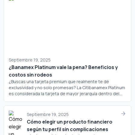
Septiembre 19, 2025
¿Banamex Platinum vale la pena? Beneficios y
costos sin rodeos
¿Buscas una tarjeta premium que realmente te dé
exclusividad y no solo promesas? La Citibanamex Platinum
es considerada la tarjeta de mayor jerarquía dentro del
portafolio de Banamex, pero ¿realmente justifica su
costo? Analicemos a fondo si este plástico merece un
lugar en tu cartera.
Septiembre 19, 2025
Cómo elegir un producto financiero
según tu perfil sin complicaciones