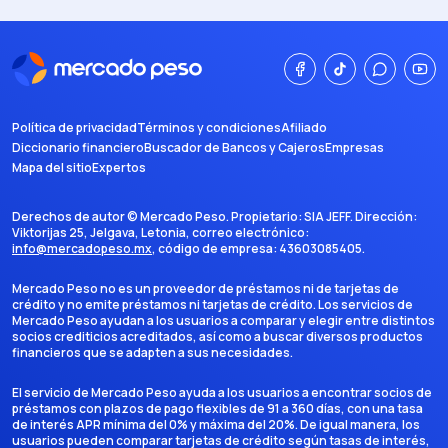
Política de privacidad
Términos y condiciones
Afiliado
Diccionario financiero
Buscador de Bancos y Cajeros
Empresas
Mapa del sitio
Expertos
Derechos de autor ©
Mercado Peso
. Propietario:
SIA JEFF
. Dirección:
Viktorijas 25, Jelgava, Letonia
, correo electrónico:
info@mercadopeso.mx
, código de empresa:
43603085405
.
Mercado Peso no es un proveedor de préstamos ni de tarjetas de
crédito y no emite préstamos ni tarjetas de crédito. Los servicios de
Mercado Peso ayudan a los usuarios a comparar y elegir entre distintos
socios crediticios acreditados, así como a buscar diversos productos
financieros que se adapten a sus necesidades.
El servicio de Mercado Peso ayuda a los usuarios a encontrar socios de
préstamos con plazos de pago flexibles de 91 a 360 días, con una tasa
de interés APR mínima del 0% y máxima del 20%. De igual manera, los
usuarios pueden comparar tarjetas de crédito según tasas de interés,