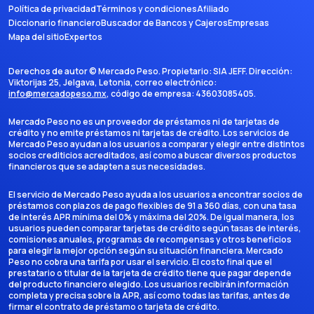
Política de privacidad
Términos y condiciones
Afiliado
Diccionario financiero
Buscador de Bancos y Cajeros
Empresas
Mapa del sitio
Expertos
Derechos de autor ©
Mercado Peso
. Propietario:
SIA JEFF
. Dirección:
Viktorijas 25, Jelgava, Letonia
, correo electrónico:
info@mercadopeso.mx
, código de empresa:
43603085405
.
Mercado Peso no es un proveedor de préstamos ni de tarjetas de
crédito y no emite préstamos ni tarjetas de crédito. Los servicios de
Mercado Peso ayudan a los usuarios a comparar y elegir entre distintos
socios crediticios acreditados, así como a buscar diversos productos
financieros que se adapten a sus necesidades.
El servicio de Mercado Peso ayuda a los usuarios a encontrar socios de
préstamos con plazos de pago flexibles de 91 a 360 días, con una tasa
de interés APR mínima del 0% y máxima del 20%. De igual manera, los
usuarios pueden comparar tarjetas de crédito según tasas de interés,
comisiones anuales, programas de recompensas y otros beneficios
para elegir la mejor opción según su situación financiera. Mercado
Peso no cobra una tarifa por usar el servicio. El costo final que el
prestatario o titular de la tarjeta de crédito tiene que pagar depende
del producto financiero elegido. Los usuarios recibirán información
completa y precisa sobre la APR, así como todas las tarifas, antes de
firmar el contrato de préstamo o tarjeta de crédito.