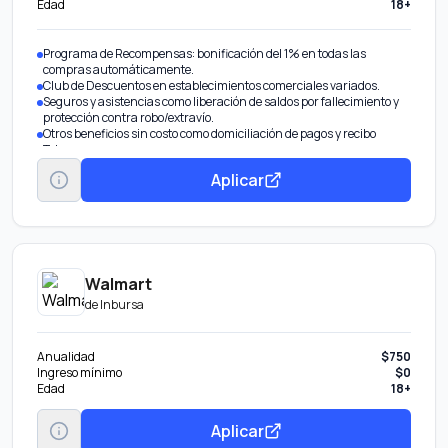
Edad
18+
Programa de Recompensas: bonificación del 1% en todas las
compras automáticamente.
Club de Descuentos en establecimientos comerciales variados.
Seguros y asistencias como liberación de saldos por fallecimiento y
protección contra robo/extravío.
Otros beneficios sin costo como domiciliación de pagos y recibo
Telmex.
Aplicar
Walmart
de
Inbursa
Anualidad
$750
Ingreso mínimo
$0
Edad
18+
Aplicar