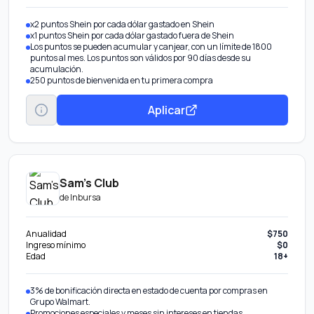
x2 puntos Shein por cada dólar gastado en Shein
x1 puntos Shein por cada dólar gastado fuera de Shein
Los puntos se pueden acumular y canjear, con un límite de 1800
puntos al mes. Los puntos son válidos por 90 días desde su
acumulación.
250 puntos de bienvenida en tu primera compra
Aplicar
Sam’s Club
de
Inbursa
Anualidad
$750
Ingreso mínimo
$0
Edad
18+
3% de bonificación directa en estado de cuenta por compras en
Grupo Walmart.
Promociones especiales y meses sin intereses en tiendas