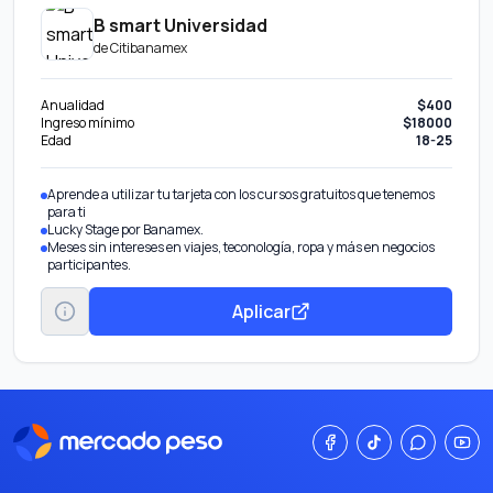
B smart Universidad
de
Citibanamex
Anualidad
$400
Ingreso mínimo
$18000
Edad
18-25
Aprende a utilizar tu tarjeta con los cursos gratuitos que tenemos
para ti
Lucky Stage por Banamex.
Meses sin intereses en viajes, teconología, ropa y más en negocios
participantes.
Aplicar