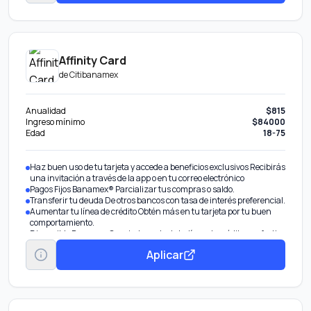
Affinity Card
de
Citibanamex
Anualidad
$815
Ingreso mínimo
$84000
Edad
18-75
Haz buen uso de tu tarjeta y accede a beneficios exclusivos Recibirás
una invitación a través de la app o en tu correo electrónico
Pagos Fijos Banamex® Parcializar tus compras o saldo.
Transferir tu deuda De otros bancos con tasa de interés preferencial.
Aumentar tu línea de crédito Obtén más en tu tarjeta por tu buen
comportamiento.
Disponible Banamex Convierte parte de tu línea de crédito en efectivo
con tasa preferencial. Beneficio por invitación.
Aplicar