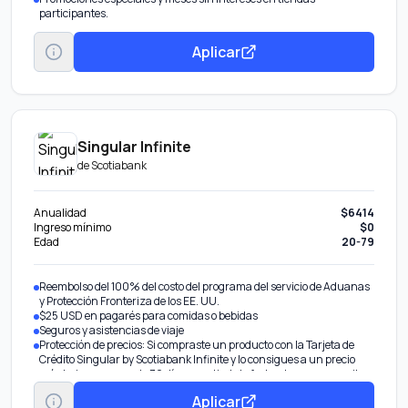
participantes.
Aplicar
Singular Infinite
de
Scotiabank
Anualidad
$6414
Ingreso mínimo
$0
Edad
20-79
Reembolso del 100% del costo del programa del servicio de Aduanas
y Protección Fronteriza de los EE. UU.
$25 USD en pagarés para comidas o bebidas
Seguros y asistencias de viaje
Protección de precios: Si compraste un producto con la Tarjeta de
Crédito Singular by Scotiabank Infinite y lo consigues a un precio
más bajo en menos de 30 días a partir de la fecha de compra, recibe
un rembolso de hasta $500 USD por artículo y hasta $4,000 USD
Aplicar
por cuenta en 12 meses.