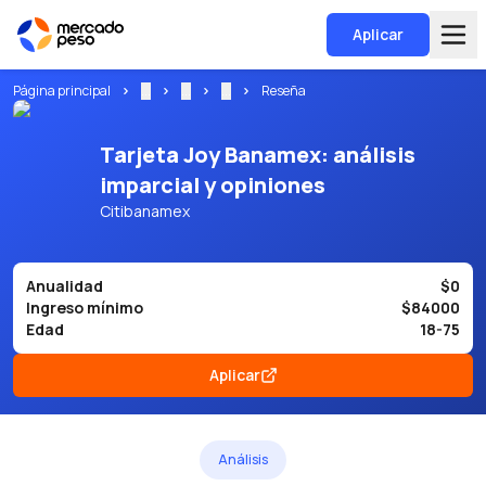
Aplicar
Página principal
...
...
...
Reseña
Tarjeta Joy Banamex: análisis
imparcial y opiniones
Citibanamex
Anualidad
$0
Ingreso mínimo
$84000
Edad
18-75
Aplicar
Análisis