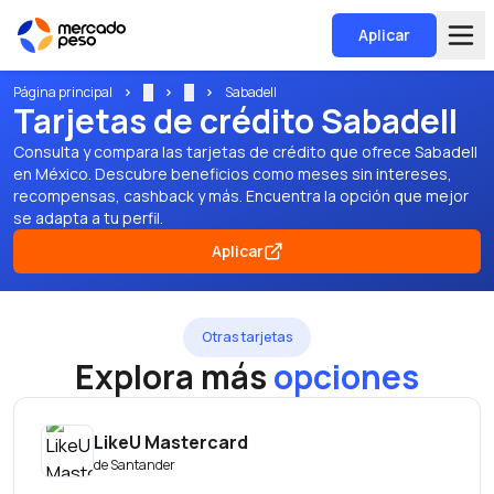
Aplicar
Página principal
...
...
Sabadell
Tarjetas de crédito Sabadell
Consulta y compara las tarjetas de crédito que ofrece Sabadell
en México. Descubre beneficios como meses sin intereses,
recompensas, cashback y más. Encuentra la opción que mejor
se adapta a tu perfil.
Aplicar
Otras tarjetas
Explora más
opciones
LikeU Mastercard
de
Santander