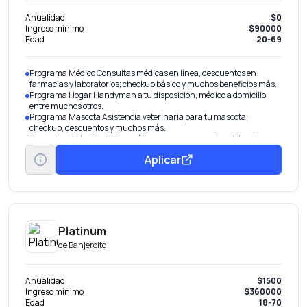
Anualidad
$0
Ingreso mínimo
$90000
Edad
20-69
Programa Médico Consultas médicas en línea, descuentos en
farmacias y laboratorios; checkup básico y muchos beneficios más.
Programa Hogar Handyman a tu disposición, médico a domicilio,
entre muchos otros.
Programa Mascota Asistencia veterinaria para tu mascota,
checkup, descuentos y muchos más.
Programa Viajes Traslados médicos por emergencia, asistencia
dental en el extranjero, asesoría legal y más.
Aplicar
Programa Millenials Servicios de Concierge para eventos, tours por
la ciudad y hasta plataforma de cashback.
Platinum
de
Banjercito
Anualidad
$1500
Ingreso mínimo
$360000
Edad
18-70