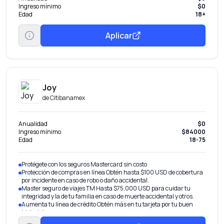
Ingreso mínimo
$0
Edad
18+
Aplicar
Joy
de
Citibanamex
Anualidad
$0
Ingreso mínimo
$84000
Edad
18-75
Protégete con los seguros Mastercard sin costo
Protección de compras en línea Obtén hasta $100 USD de cobertura
por incidente en caso de robo o daño accidental.
Master seguro de viajes TM Hasta $75,000 USD para cuidar tu
integridad y la de tu familia en caso de muerte accidental y otros.
Aumenta tu línea de crédito Obtén más en tu tarjeta por tu buen
historial.
Transfiere tu deuda De otros bancos con tasa de interés