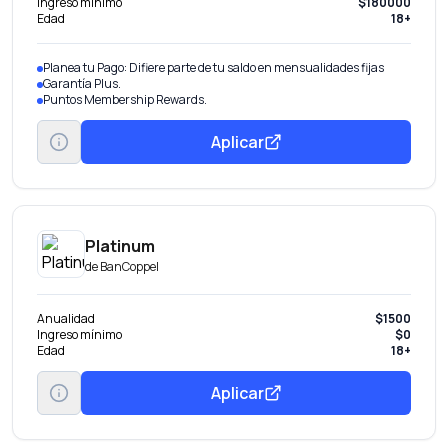
Ingreso mínimo
$180000
Edad
18+
Planea tu Pago: Difiere parte de tu saldo en mensualidades fijas
Garantía Plus.
Puntos Membership Rewards.
Aplicar
Platinum
de
BanCoppel
Anualidad
$1500
Ingreso mínimo
$0
Edad
18+
Aplicar