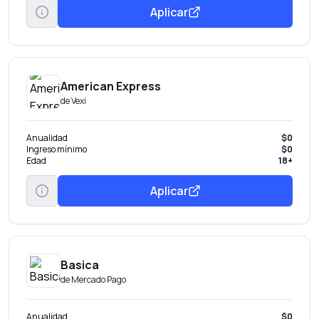
Aplicar
American Express
de
Vexi
Anualidad
$0
Ingreso mínimo
$0
Edad
18+
Aplicar
Basica
de
Mercado Pago
Anualidad
$0