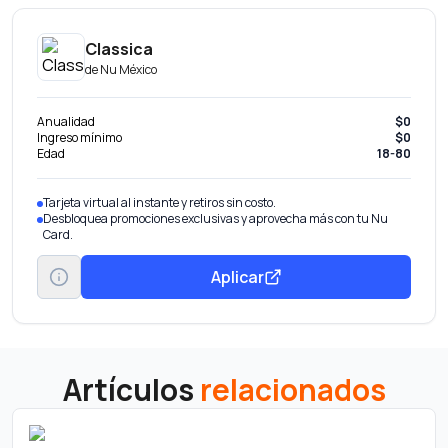
Classica
de
Nu México
Anualidad
$0
Ingreso mínimo
$0
Edad
18-80
Tarjeta virtual al instante y retiros sin costo.
Desbloquea promociones exclusivas y aprovecha más con tu Nu
Card.
Aplicar
Artículos
relacionados