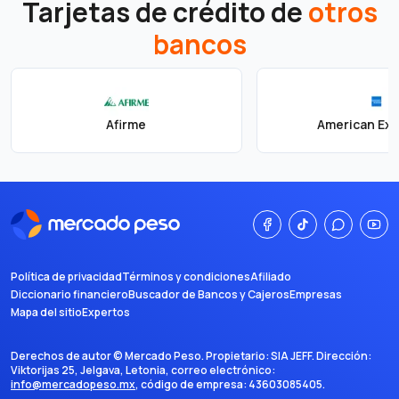
Tarjetas de crédito de
otros
bancos
Afirme
American Ex
Política de privacidad
Términos y condiciones
Afiliado
Diccionario financiero
Buscador de Bancos y Cajeros
Empresas
Mapa del sitio
Expertos
Derechos de autor ©
Mercado Peso
. Propietario:
SIA JEFF
. Dirección:
Viktorijas 25, Jelgava, Letonia
, correo electrónico:
info@mercadopeso.mx
, código de empresa:
43603085405
.