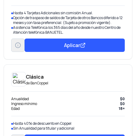
Hasta 4 Tarjetas Adicionales sin comisión Anual.
Opción de traspaso de saldos de Tarjeta de otros Bancos diferido a 12
meses y con tasa preferencial. (Sujeto a promoción vigente).
Asistencia Telefónica los 365 días del año desde nuestro Centro de
Atención telefónica BANJETEL.
Aplicar
Clásica
de
BanCoppel
Anualidad
$0
Ingreso mínimo
$0
Edad
18+
Hasta 40% de descuento en Coppel
Sin Anualidad para titular y adicional