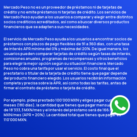
Mercado Peso no es un proveedor de préstamos ni de tarjetas de
crédito y no emite préstamos ni tarjetas de crédito. Los servicios de
Mercado Peso ayudan a los usuarios a comparar y elegir entre distintos
socios crediticios acreditados, así como a buscar diversos productos
financieros que se adapten a sus necesidades.
El servicio de Mercado Peso ayuda a los usuarios a encontrar socios de
préstamos con plazos de pago flexibles de 91 a 360 días, con una tasa
de interés APR mínima del 0% y máxima del 20%. De igual manera, los
usuarios pueden comparar tarjetas de crédito según tasas de interés,
comisiones anuales, programas de recompensas y otros beneficios
para elegir la mejor opción según su situación financiera. Mercado
Peso no cobra una tarifa por usar el servicio. El costo final que el
prestatario o titular de la tarjeta de crédito tiene que pagar depende
del producto financiero elegido. Los usuarios recibirán información
completa y precisa sobre la APR, así como todas las tarifas, antes de
firmar el contrato de préstamo o tarjeta de crédito.
Por ejemplo, pides prestado 100'000 MXN y eliges pagar cuotas en 6
meses (180 días), la cantidad que tienes que pagar mensualmente es
de 18'333,3 MXN/mes y el interés del préstamo será de 166.666,7
MXN/mes (APR = 20%). La cantidad total que tienes que pagar es
110'000 MXN.