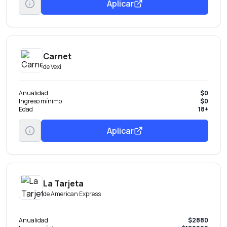
Aplicar
preferencial.
Obtén pagos fijos Parcializa tus compras o saldo con una tasa
preferencial.
Disponible Banamex Convierte parte de tu línea de crédito en efectivo
con tasa preferencial. Beneficio por invitación.
Carnet
de
Vexi
Anualidad
$0
Ingreso mínimo
$0
Edad
18+
Aplicar
La Tarjeta
de
American Express
Anualidad
$2880