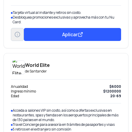
Tarjeta virtual al instante y retiros sin costo.
Desbloquea promociones exclusivas y aprovecha más con tu Nu
Card.
Aplicar
World Elite
de
Santander
Anualidad
$6000
Ingreso mínimo
$1200000
Edad
20-69
Acceda a salones VIP sin costo, así como a ofertas exclusivas en
restaurantes, spas y tiendas en los aeropuertos principales de más
de 130 países en el mundo.
Travel Concierge para asesoría en trámites de pasaportes y visas
5 retiros en el extranjero sin comisión