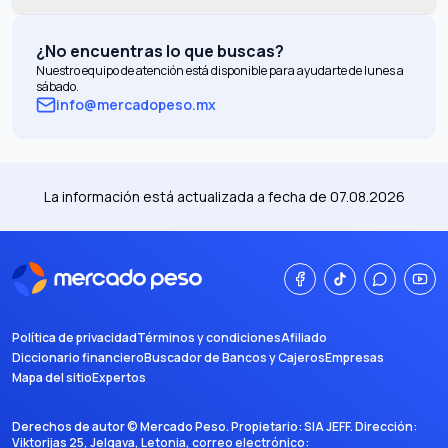
¿No encuentras lo que buscas?
Nuestro equipo de atención está disponible para ayudarte de lunes a
sábado.
info@mercadopeso.mx
La información está actualizada a fecha de
07.08.2026
Política de privacidad
Términos y condiciones
Afiliado
Diccionario financiero
Buscador de Bancos y Cajeros
Empresas
Mapa del sitio
Expertos
Derechos de autor ©
Mercado Peso
. Propietario:
SIA JEFF
. Dirección:
Viktorijas 25, Jelgava, Letonia
, correo electrónico: