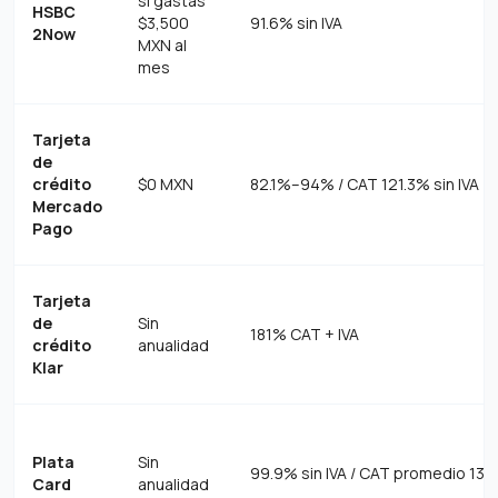
si gastas
HSBC
$3,500
91.6% sin IVA
2Now
MXN al
mes
Tarjeta
de
crédito
$0 MXN
82.1%–94% / CAT 121.3% sin IVA
Mercado
Pago
Tarjeta
de
Sin
181% CAT + IVA
crédito
anualidad
Klar
Plata
Sin
99.9% sin IVA / CAT promedio 132.
Card
anualidad