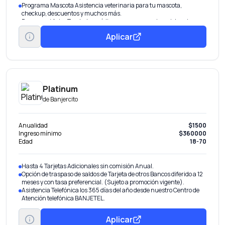
Programa Mascota Asistencia veterinaria para tu mascota,
checkup, descuentos y muchos más.
Programa Viajes Traslados médicos por emergencia, asistencia
dental en el extranjero, asesoría legal y más.
Aplicar
Programa Millenials Servicios de Concierge para eventos, tours por
la ciudad y hasta plataforma de cashback.
Platinum
de
Banjercito
Anualidad
$1500
Ingreso mínimo
$360000
Edad
18-70
Hasta 4 Tarjetas Adicionales sin comisión Anual.
Opción de traspaso de saldos de Tarjeta de otros Bancos diferido a 12
meses y con tasa preferencial. (Sujeto a promoción vigente).
Asistencia Telefónica los 365 días del año desde nuestro Centro de
Atención telefónica BANJETEL.
Aplicar