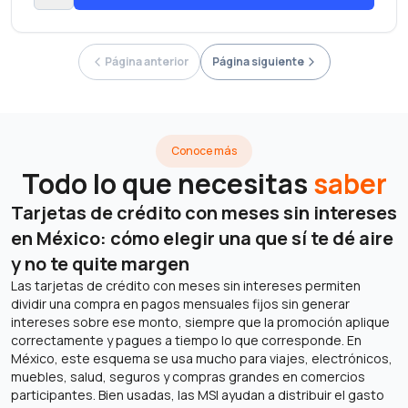
“Referidos” en la sección Promociones.
La clave para disfrutar más Cinépolis: 2x1 en boletos para salas
tradicionales de lunes a domingo. Starbucks Rewards: 30% de
bonificación al comprar en la aplicación los días domingo.
Página anterior
Página siguiente
Banca Digital Administra tu tarjeta desde Banorte Móvil y Banco en
Línea: consulta saldos, difiere compras y más.
Conoce más
Todo lo que necesitas
saber
Tarjetas de crédito con meses sin intereses
en México: cómo elegir una que sí te dé aire
y no te quite margen
Las tarjetas de crédito con meses sin intereses permiten
dividir una compra en pagos mensuales fijos sin generar
intereses sobre ese monto, siempre que la promoción aplique
correctamente y pagues a tiempo lo que corresponde. En
México, este esquema se usa mucho para viajes, electrónicos,
muebles, salud, seguros y compras grandes en comercios
participantes. Bien usadas, las MSI ayudan a distribuir el gasto