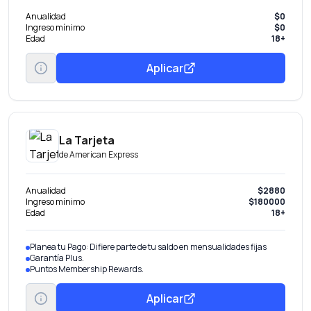
Anualidad
$0
Ingreso mínimo
$0
Edad
18+
Aplicar
La Tarjeta
de
American Express
Anualidad
$2880
Ingreso mínimo
$180000
Edad
18+
Planea tu Pago: Difiere parte de tu saldo en mensualidades fijas
Garantía Plus.
Puntos Membership Rewards.
Aplicar