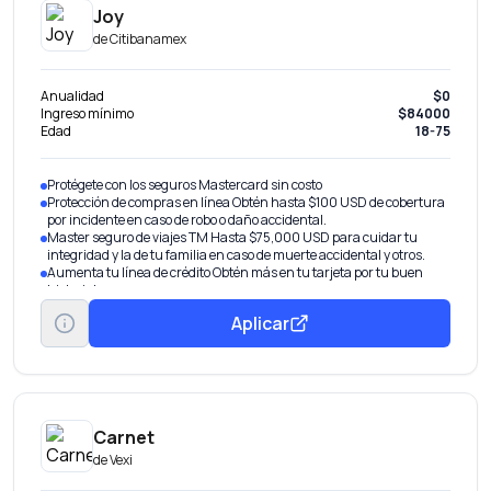
Joy
de
Citibanamex
Anualidad
$0
Ingreso mínimo
$84000
Edad
18-75
Protégete con los seguros Mastercard sin costo
Protección de compras en línea Obtén hasta $100 USD de cobertura
por incidente en caso de robo o daño accidental.
Master seguro de viajes TM Hasta $75,000 USD para cuidar tu
integridad y la de tu familia en caso de muerte accidental y otros.
Aumenta tu línea de crédito Obtén más en tu tarjeta por tu buen
historial.
Transfiere tu deuda De otros bancos con tasa de interés
Aplicar
preferencial.
Obtén pagos fijos Parcializa tus compras o saldo con una tasa
preferencial.
Disponible Banamex Convierte parte de tu línea de crédito en efectivo
con tasa preferencial. Beneficio por invitación.
Carnet
de
Vexi