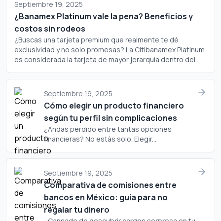
Septiembre 19, 2025
¿Banamex Platinum vale la pena? Beneficios y
costos sin rodeos
¿Buscas una tarjeta premium que realmente te dé
exclusividad y no solo promesas? La Citibanamex Platinum
es considerada la tarjeta de mayor jerarquía dentro del
portafolio de Banamex, pero ¿realmente justifica su
costo? Analicemos a fondo si este plástico merece un
lugar en tu cartera.
Septiembre 19, 2025
Cómo elegir un producto financiero
según tu perfil sin complicaciones
¿Andas perdido entre tantas opciones
financieras? No estás solo. Elegir...
Septiembre 19, 2025
Comparativa de comisiones entre
bancos en México: guía para no
regalar tu dinero
¿Cansado de descubrir cargos sorpresa en tu