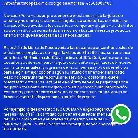
info@mercadopeso.mx
, código de empresa:
43603085405
.
Mercado Peso no es un proveedor de préstamos ni de tarjetas de
crédito y no emite préstamos ni tarjetas de crédito. Los servicios de
Mercado Peso ayudan a los usuarios a comparar y elegir entre distintos
socios crediticios acreditados, así como a buscar diversos productos
financieros que se adapten a sus necesidades.
El servicio de Mercado Peso ayuda a los usuarios a encontrar socios de
préstamos con plazos de pago flexibles de 91 a 360 días, con una tasa
de interés APR mínima del 0% y máxima del 20%. De igual manera, los
usuarios pueden comparar tarjetas de crédito según tasas de interés,
comisiones anuales, programas de recompensas y otros beneficios
para elegir la mejor opción según su situación financiera. Mercado
Peso no cobra una tarifa por usar el servicio. El costo final que el
prestatario o titular de la tarjeta de crédito tiene que pagar depende
del producto financiero elegido. Los usuarios recibirán información
completa y precisa sobre la APR, así como todas las tarifas, antes de
firmar el contrato de préstamo o tarjeta de crédito.
Por ejemplo, pides prestado 100'000 MXN y eliges pagar cuotas en 6
meses (180 días), la cantidad que tienes que pagar mensualmente es
de 18'333,3 MXN/mes y el interés del préstamo será de 166.666,7
MXN/mes (APR = 20%). La cantidad total que tienes que pagar es
110'000 MXN.