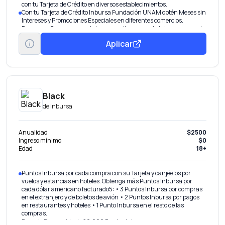
con tu Tarjeta de Crédito en diversos establecimientos.
Con tu Tarjeta de Crédito Inbursa Fundación UNAM obtén Meses sin
Intereses y Promociones Especiales en diferentes comercios.
Programa Recompensas Inbursa, recibe un punto Inbursa por cada
dólar facturado2, los cuales puedes canjear por: Efectivo:
Aplicar
Equivalente a un peso por cada 10 puntos que podrás abonar al
saldo de tu Tarjeta de Crédito Inbursa, Aeroméxico Rewards, Vuelos,
Hospedajes.
Descuentos Especiales en miles de establecimientos comerciales al
pagar con tu Tarjeta de Crédito Inbursa Fundación UNAM en
diversas categorías como son: Restaurantes, Fitness,
Entretenimiento, Tiendas Departamentales.
Black
Descuento en tiendas Sanborns.
de
Inbursa
Anualidad
$2500
Ingreso mínimo
$0
Edad
18+
Puntos Inbursa por cada compra con su Tarjeta y canjéelos por
vuelos y estancias en hoteles. Obtenga más Puntos Inbursa por
cada dólar americano facturado5: • 3 Puntos Inbursa por compras
en el extranjero y de boletos de avión • 2 Puntos Inbursa por pagos
en restaurantes y hoteles • 1 Punto Inbursa en el resto de las
compras.
Bono de Bienvenida de 20,000 Puntos Inbursa.