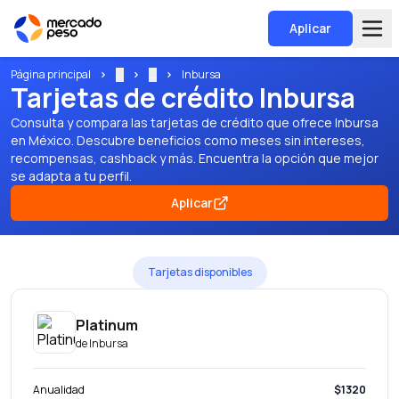
Aplicar
Página principal
...
...
Inbursa
Tarjetas de crédito Inbursa
Consulta y compara las tarjetas de crédito que ofrece Inbursa
en México. Descubre beneficios como meses sin intereses,
recompensas, cashback y más. Encuentra la opción que mejor
se adapta a tu perfil.
Aplicar
Tarjetas disponibles
Platinum
de
Inbursa
Anualidad
$1320