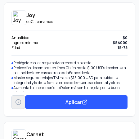
Joy
de
Citibanamex
Anualidad
$0
Ingreso mínimo
$84000
Edad
18-75
Protégete con los seguros Mastercard sin costo
Protección de compras en línea Obtén hasta $100 USD de cobertura
por incidente en caso de robo o daño accidental.
Master seguro de viajes TM Hasta $75,000 USD para cuidar tu
integridad y la de tu familia en caso de muerte accidental y otros.
Aumenta tu línea de crédito Obtén más en tu tarjeta por tu buen
historial.
Transfiere tu deuda De otros bancos con tasa de interés
Aplicar
preferencial.
Obtén pagos fijos Parcializa tus compras o saldo con una tasa
preferencial.
Disponible Banamex Convierte parte de tu línea de crédito en efectivo
con tasa preferencial. Beneficio por invitación.
Carnet