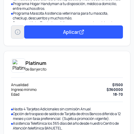
Programa Hogar Handyman a tu disposición, médico a domicilio,
entre muchos otros.
Programa Mascota Asistencia veterinaria para tu mascota,
checkup, descuentos y muchos más.
Programa Viajes Traslados médicos por emergencia, asistencia
dental en el extranjero, asesoría legal y más.
Aplicar
Programa Millenials Servicios de Concierge para eventos, tours por
la ciudad y hasta plataforma de cashback.
Platinum
de
Banjercito
Anualidad
$1500
Ingreso mínimo
$360000
Edad
18-70
Hasta 4 Tarjetas Adicionales sin comisión Anual.
Opción de traspaso de saldos de Tarjeta de otros Bancos diferido a 12
meses y con tasa preferencial. (Sujeto a promoción vigente).
Asistencia Telefónica los 365 días del año desde nuestro Centro de
Atención telefónica BANJETEL.