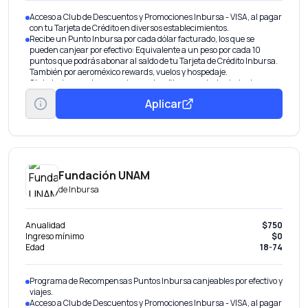
Acceso a Club de Descuentos y Promociones Inbursa - VISA, al pagar
con tu Tarjeta de Crédito en diversos establecimientos.
Recibe un Punto Inbursa por cada dólar facturado, los que se
pueden canjear por efectivo: Equivalente a un peso por cada 10
puntos que podrás abonar al saldo de tu Tarjeta de Crédito Inbursa.
También por aeroméxico rewards, vuelos y hospedaje.
Club de descuentos en restaurantes, fitness, entretenimiento y
tiendas departamentales.
Aplicar
Descuentos en tiendas Sanborns de la República Mexicana.
Fundación UNAM
de
Inbursa
Anualidad
$750
Ingreso mínimo
$0
Edad
18-74
Programa de Recompensas Puntos Inbursa canjeables por efectivo y
viajes.
Acceso a Club de Descuentos y Promociones Inbursa - VISA, al pagar