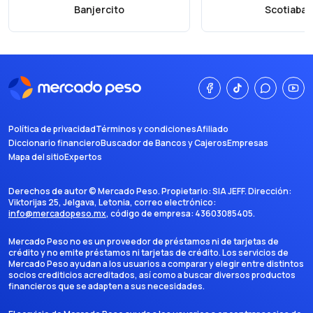
Banjercito
Scotiaban
Política de privacidad
Términos y condiciones
Afiliado
Diccionario financiero
Buscador de Bancos y Cajeros
Empresas
Mapa del sitio
Expertos
Derechos de autor ©
Mercado Peso
. Propietario:
SIA JEFF
. Dirección:
Viktorijas 25, Jelgava, Letonia
, correo electrónico:
info@mercadopeso.mx
, código de empresa:
43603085405
.
Mercado Peso no es un proveedor de préstamos ni de tarjetas de
crédito y no emite préstamos ni tarjetas de crédito. Los servicios de
Mercado Peso ayudan a los usuarios a comparar y elegir entre distintos
socios crediticios acreditados, así como a buscar diversos productos
financieros que se adapten a sus necesidades.