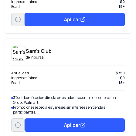
Ingreso mínimo
$0
Edad
18+
Aplicar
Sam’s Club
de
Inbursa
Anualidad
$750
Ingreso mínimo
$0
Edad
18+
3% de bonificación directa en estado de cuenta por compras en
Grupo Walmart.
Promociones especiales y meses sin intereses en tiendas
participantes.
Aplicar