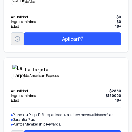
de
Vexi
Anualidad
$0
Ingreso mínimo
$0
Edad
18+
Aplicar
La Tarjeta
de
American Express
Anualidad
$2880
Ingreso mínimo
$180000
Edad
18+
Planea tu Pago: Difiere parte de tu saldo en mensualidades fijas
Garantía Plus.
Puntos Membership Rewards.