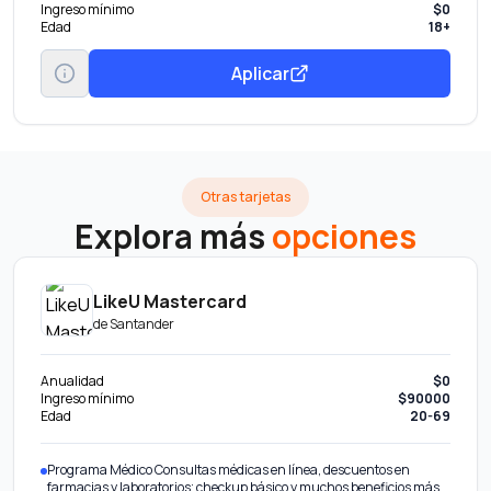
Ingreso mínimo
$0
Edad
18+
Aplicar
Otras tarjetas
Explora más
opciones
LikeU Mastercard
de
Santander
Anualidad
$0
Ingreso mínimo
$90000
Edad
20-69
Programa Médico Consultas médicas en línea, descuentos en
farmacias y laboratorios; checkup básico y muchos beneficios más.