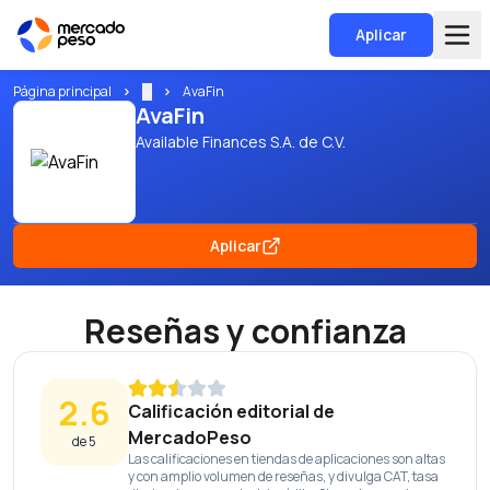
Aplicar
Página principal
...
AvaFin
AvaFin
Available Finances S.A. de C.V.
Aplicar
Reseñas y confianza
2.6
Calificación editorial de
MercadoPeso
de 5
Las calificaciones en tiendas de aplicaciones son altas
y con amplio volumen de reseñas, y divulga CAT, tasa