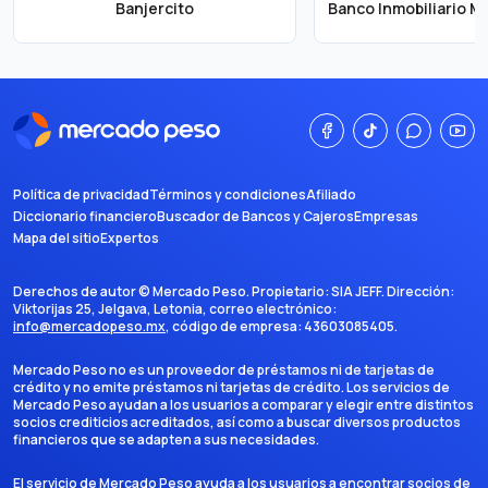
Banjercito
Política de privacidad
Términos y condiciones
Afiliado
Diccionario financiero
Buscador de Bancos y Cajeros
Empresas
Mapa del sitio
Expertos
Derechos de autor ©
Mercado Peso
. Propietario:
SIA JEFF
. Dirección:
Viktorijas 25, Jelgava, Letonia
, correo electrónico:
info@mercadopeso.mx
, código de empresa:
43603085405
.
Mercado Peso no es un proveedor de préstamos ni de tarjetas de
crédito y no emite préstamos ni tarjetas de crédito. Los servicios de
Mercado Peso ayudan a los usuarios a comparar y elegir entre distintos
socios crediticios acreditados, así como a buscar diversos productos
financieros que se adapten a sus necesidades.
El servicio de Mercado Peso ayuda a los usuarios a encontrar socios de