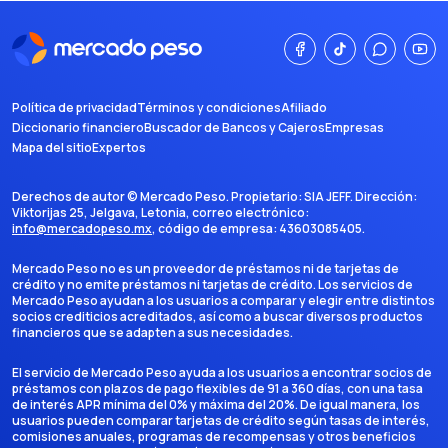
Política de privacidad
Términos y condiciones
Afiliado
Diccionario financiero
Buscador de Bancos y Cajeros
Empresas
Mapa del sitio
Expertos
Derechos de autor ©
Mercado Peso
. Propietario:
SIA JEFF
. Dirección:
Viktorijas 25, Jelgava, Letonia
, correo electrónico:
info@mercadopeso.mx
, código de empresa:
43603085405
.
Mercado Peso no es un proveedor de préstamos ni de tarjetas de
crédito y no emite préstamos ni tarjetas de crédito. Los servicios de
Mercado Peso ayudan a los usuarios a comparar y elegir entre distintos
socios crediticios acreditados, así como a buscar diversos productos
financieros que se adapten a sus necesidades.
El servicio de Mercado Peso ayuda a los usuarios a encontrar socios de
préstamos con plazos de pago flexibles de 91 a 360 días, con una tasa
de interés APR mínima del 0% y máxima del 20%. De igual manera, los
usuarios pueden comparar tarjetas de crédito según tasas de interés,
comisiones anuales, programas de recompensas y otros beneficios