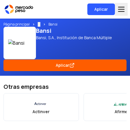
Aplicar
Página principal
...
Bansi
Bansi
Bansi, S.A., Institución de Banca Múltiple
Aplicar
Otras empresas
Actinver
Afirme