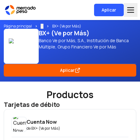
Aplicar
Página principal
...
BX+ (Ve por Más)
BX+ (Ve por Más)
Banco Ve por Más, S.A., Institución de Banca
Múltiple, Grupo Financiero Ve por Más
Aplicar
Productos
Tarjetas de débito
Cuenta Now
de
BX+ (Ve por Más)