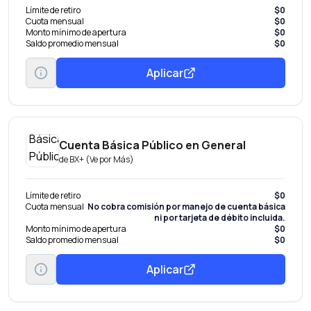
Límite de retiro
$0
Cuota mensual
$0
Monto mínimo de apertura
$0
Saldo promedio mensual
$0
Aplicar
Cuenta Básica Público en General
de
BX+ (Ve por Más)
Límite de retiro
$0
Cuota mensual
No cobra comisión por manejo de cuenta básica
ni por tarjeta de débito incluida.
Monto mínimo de apertura
$0
Saldo promedio mensual
$0
Aplicar