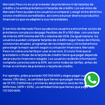
Mercado Peso no es un proveedor de préstamos ni de tarjetas de
crédito y no emite préstamos ni tarjetas de crédito. Los servicios de
Mercado Peso ayudan a los usuarios a comparar y elegir entre distintos
socios crediticios acreditados, así como a buscar diversos productos
financieros que se adapten a sus necesidades.
El servicio de Mercado Peso ayuda a los usuarios a encontrar socios de
préstamos con plazos de pago flexibles de 91 a 360 días, con una tasa
de interés APR mínima del 0% y máxima del 20%. De igual manera, los
usuarios pueden comparar tarjetas de crédito según tasas de interés,
comisiones anuales, programas de recompensas y otros beneficios
para elegir la mejor opción según su situación financiera. Mercado
Peso no cobra una tarifa por usar el servicio. El costo final que el
prestatario o titular de la tarjeta de crédito tiene que pagar depende
del producto financiero elegido. Los usuarios recibirán información
completa y precisa sobre la APR, así como todas las tarifas, antes de
firmar el contrato de préstamo o tarjeta de crédito.
Por ejemplo, pides prestado 100'000 MXN y eliges pagar cuotas en 6
meses (180 días), la cantidad que tienes que pagar mensualmente es
de 18'333,3 MXN/mes y el interés del préstamo será de 166.666,7
MXN/mes (APR = 20%). La cantidad total que tienes que pagar es
110'000 MXN.