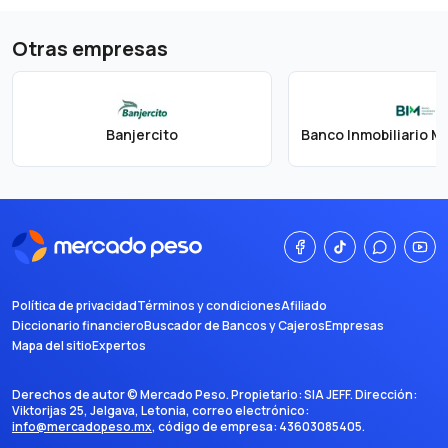
Otras empresas
Banjercito
Política de privacidad
Términos y condiciones
Afiliado
Diccionario financiero
Buscador de Bancos y Cajeros
Empresas
Mapa del sitio
Expertos
Derechos de autor ©
Mercado Peso
. Propietario:
SIA JEFF
. Dirección:
Viktorijas 25, Jelgava, Letonia
, correo electrónico:
info@mercadopeso.mx
, código de empresa:
43603085405
.