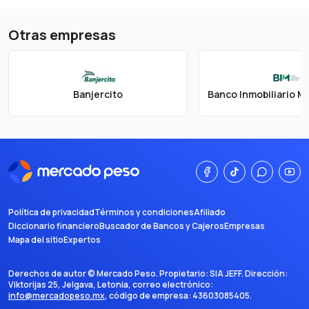
Otras empresas
Banjercito
Política de privacidad
Términos y condiciones
Afiliado
Diccionario financiero
Buscador de Bancos y Cajeros
Empresas
Mapa del sitio
Expertos
Derechos de autor ©
Mercado Peso
. Propietario:
SIA JEFF
. Dirección:
Viktorijas 25, Jelgava, Letonia
, correo electrónico:
info@mercadopeso.mx
, código de empresa:
43603085405
.