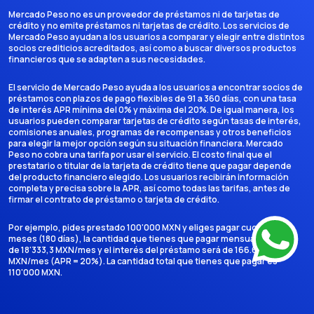
Mercado Peso no es un proveedor de préstamos ni de tarjetas de
crédito y no emite préstamos ni tarjetas de crédito. Los servicios de
Mercado Peso ayudan a los usuarios a comparar y elegir entre distintos
socios crediticios acreditados, así como a buscar diversos productos
financieros que se adapten a sus necesidades.
El servicio de Mercado Peso ayuda a los usuarios a encontrar socios de
préstamos con plazos de pago flexibles de 91 a 360 días, con una tasa
de interés APR mínima del 0% y máxima del 20%. De igual manera, los
usuarios pueden comparar tarjetas de crédito según tasas de interés,
comisiones anuales, programas de recompensas y otros beneficios
para elegir la mejor opción según su situación financiera. Mercado
Peso no cobra una tarifa por usar el servicio. El costo final que el
prestatario o titular de la tarjeta de crédito tiene que pagar depende
del producto financiero elegido. Los usuarios recibirán información
completa y precisa sobre la APR, así como todas las tarifas, antes de
firmar el contrato de préstamo o tarjeta de crédito.
Por ejemplo, pides prestado 100'000 MXN y eliges pagar cuotas en 6
meses (180 días), la cantidad que tienes que pagar mensualmente es
de 18'333,3 MXN/mes y el interés del préstamo será de 166.666,7
MXN/mes (APR = 20%). La cantidad total que tienes que pagar es
110'000 MXN.