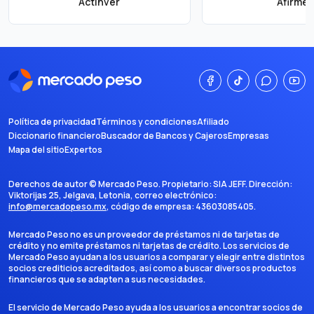
Actinver
Afirme
Política de privacidad
Términos y condiciones
Afiliado
Diccionario financiero
Buscador de Bancos y Cajeros
Empresas
Mapa del sitio
Expertos
Derechos de autor ©
Mercado Peso
. Propietario:
SIA JEFF
. Dirección:
Viktorijas 25, Jelgava, Letonia
, correo electrónico:
info@mercadopeso.mx
, código de empresa:
43603085405
.
Mercado Peso no es un proveedor de préstamos ni de tarjetas de
crédito y no emite préstamos ni tarjetas de crédito. Los servicios de
Mercado Peso ayudan a los usuarios a comparar y elegir entre distintos
socios crediticios acreditados, así como a buscar diversos productos
financieros que se adapten a sus necesidades.
El servicio de Mercado Peso ayuda a los usuarios a encontrar socios de