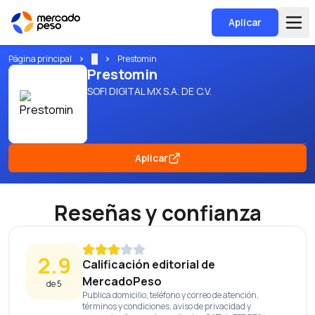
Aplicar
Página principal
...
Prestomin
Prestomin
SOFI DIGITAL MX S.A. DE C.V.
Aplicar
Reseñas y confianza
2.9
Calificación editorial de
MercadoPeso
de 5
Publica domicilio, teléfono y correo de atención,
términos y condiciones, aviso de privacidad y