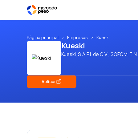
Página principal
Empresas
Kueski
Kueski
Kueski, S.A.P.I. de C.V., SOFOM, E.N
Aplicar