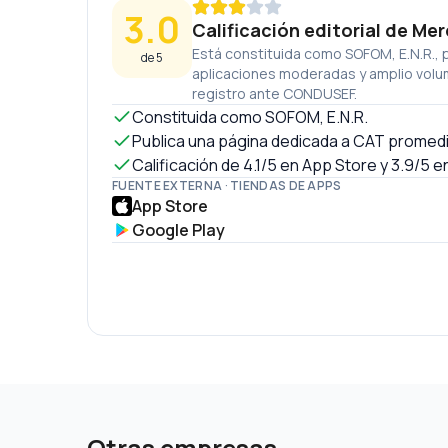
3.0
Calificación editorial de M
Está constituida como SOFOM, E.N.R., 
de 5
aplicaciones moderadas y amplio volum
registro ante CONDUSEF.
Constituida como SOFOM, E.N.R.
Publica una página dedicada a CAT promedi
Calificación de 4.1/5 en App Store y 3.9/5 
FUENTE EXTERNA · TIENDAS DE APPS
App Store
Google Play
Otras empresas