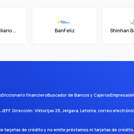
Banco Inmobiliario Mexicano (BIM)
BanFeliz
Shinhan B
o
Diccionario financiero
Buscador de Bancos y Cajeros
Empresas
M
A JEFF
. Dirección:
Viktorijas 25, Jelgava, Letonia
, correo electróni
tarjetas de crédito y no emite préstamos ni tarjetas de crédito