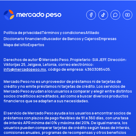
Política de privacidad
Términos y condiciones
Afiliado
Diccionario financiero
Buscador de Bancos y Cajeros
Empresas
Mapa del sitio
Expertos
Derechos de autor ©
Mercado Peso
. Propietario:
SIA JEFF
. Dirección:
Viktorijas 25, Jelgava, Letonia
, correo electrónico:
info@mercadopeso.mx
, código de empresa:
43603085405
.
Mercado Peso no es un proveedor de préstamos ni de tarjetas de
crédito y no emite préstamos ni tarjetas de crédito. Los servicios de
Mercado Peso ayudan a los usuarios a comparar y elegir entre distintos
socios crediticios acreditados, así como a buscar diversos productos
financieros que se adapten a sus necesidades.
El servicio de Mercado Peso ayuda a los usuarios a encontrar socios de
préstamos con plazos de pago flexibles de 91 a 360 días, con una tasa
de interés APR mínima del 0% y máxima del 20%. De igual manera, los
usuarios pueden comparar tarjetas de crédito según tasas de interés,
comisiones anuales, programas de recompensas y otros beneficios