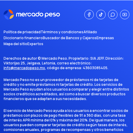
Política de privacidad
Términos y condiciones
Afiliado
Diccionario financiero
Buscador de Bancos y Cajeros
Empresas
Mapa del sitio
Expertos
Derechos de autor ©
Mercado Peso
. Propietario:
SIA JEFF
. Dirección:
Viktorijas 25, Jelgava, Letonia
, correo electrónico:
info@mercadopeso.mx
, código de empresa:
43603085405
.
Mercado Peso no es un proveedor de préstamos ni de tarjetas de
crédito y no emite préstamos ni tarjetas de crédito. Los servicios de
Mercado Peso ayudan a los usuarios a comparar y elegir entre distintos
socios crediticios acreditados, así como a buscar diversos productos
financieros que se adapten a sus necesidades.
El servicio de Mercado Peso ayuda a los usuarios a encontrar socios de
préstamos con plazos de pago flexibles de 91 a 360 días, con una tasa
de interés APR mínima del 0% y máxima del 20%. De igual manera, los
usuarios pueden comparar tarjetas de crédito según tasas de interés,
comisiones anuales, programas de recompensas y otros beneficios