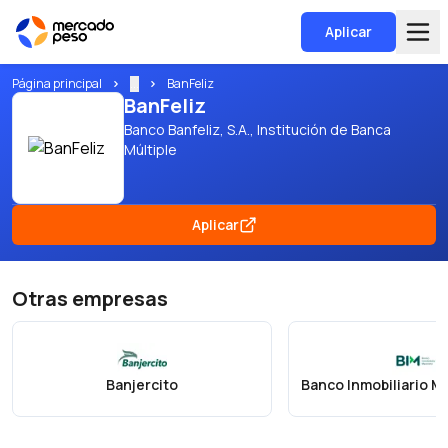
Aplicar
Página principal
...
BanFeliz
BanFeliz
Banco Banfeliz, S.A., Institución de Banca
Múltiple
Aplicar
Otras empresas
Banjercito