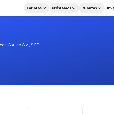
Tarjetas
Préstamos
Cuentas
Inv
, S.A. de C.V., S.F.P.