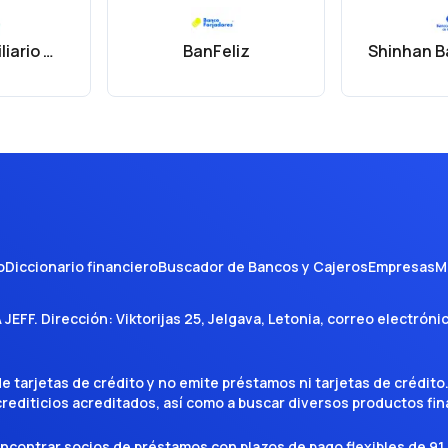
Banco Inmobiliario Mexicano (BIM)
BanFeliz
Shinhan B
o
Diccionario financiero
Buscador de Bancos y Cajeros
Empresas
M
A JEFF
. Dirección:
Viktorijas 25, Jelgava, Letonia
, correo electróni
tarjetas de crédito y no emite préstamos ni tarjetas de crédito
 crediticios acreditados, así como a buscar diversos productos f
encontrar socios de préstamos con plazos de pago flexibles de 91 