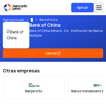
Aplicar
Página principal
...
Bank of China
Bank of China
Bank of China México, S.A., Institución de Banca
Múltiple
Aplicar
Otras empresas
Banjercito