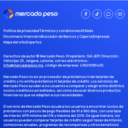
Política de privacidad
Términos y condiciones
Afiliado
Diccionario financiero
Buscador de Bancos y Cajeros
Empresas
Mapa del sitio
Expertos
Derechos de autor ©
Mercado Peso
. Propietario:
SIA JEFF
. Dirección:
Viktorijas 25, Jelgava, Letonia
, correo electrónico:
info@mercadopeso.mx
, código de empresa:
43603085405
.
Mercado Peso no es un proveedor de préstamos ni de tarjetas de
crédito y no emite préstamos ni tarjetas de crédito. Los servicios de
Mercado Peso ayudan a los usuarios a comparar y elegir entre distintos
socios crediticios acreditados, así como a buscar diversos productos
financieros que se adapten a sus necesidades.
El servicio de Mercado Peso ayuda a los usuarios a encontrar socios de
préstamos con plazos de pago flexibles de 91 a 360 días, con una tasa
de interés APR mínima del 0% y máxima del 20%. De igual manera, los
usuarios pueden comparar tarjetas de crédito según tasas de interés,
comisiones anuales, programas de recompensas y otros beneficios